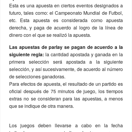
Esta es una apuesta en ciertos eventos designados a
futuro, tales como: el Campeonato Mundial de Futbol,
etc. Esta apuesta es considerada como apuesta
derecha, y paga de acuerdo al logro de la línea de
dinero con el que se realizó la apuesta.
Las apuestas de parlay se pagan de acuerdo a la
siguiente regla:
la cantidad apostada y ganada en la
primera selección será apostada a la siguiente
selección, y así sucesivamente, de acuerdo al número
de selecciones ganadoras.
Para efectos de apuesta, el resultado de un partido es
oficial después de 75 minutos de juego, los tiempos
extras no se consideran para las apuestas, a menos
que se indique de otra manera.
Los juegos deben llevarse a cabo en la fecha