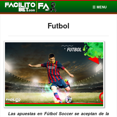
☰ MENU
Futbol
Promos
Deportes
Loterías
Casinos
Hipismo
Perfil
Salir
Las apuestas en Fútbol Soccer se aceptan de la