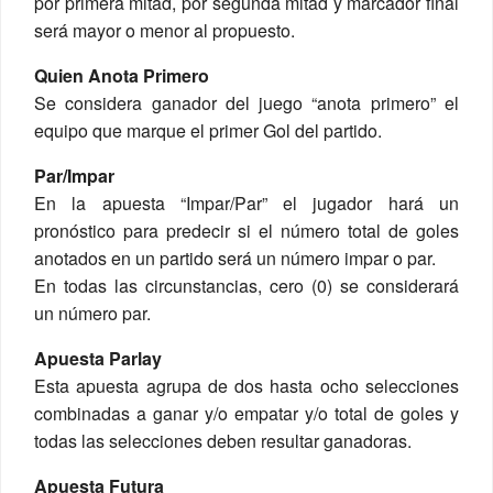
por primera mitad, por segunda mitad y marcador final
será mayor o menor al propuesto.
Quien Anota Primero
Se considera ganador del juego “anota primero” el
equipo que marque el primer Gol del partido.
Par/Impar
En la apuesta “Impar/Par” el jugador hará un
pronóstico para predecir si el número total de goles
anotados en un partido será un número impar o par.
En todas las circunstancias, cero (0) se considerará
un número par.
Apuesta Parlay
Esta apuesta agrupa de dos hasta ocho selecciones
combinadas a ganar y/o empatar y/o total de goles y
todas las selecciones deben resultar ganadoras.
Apuesta Futura