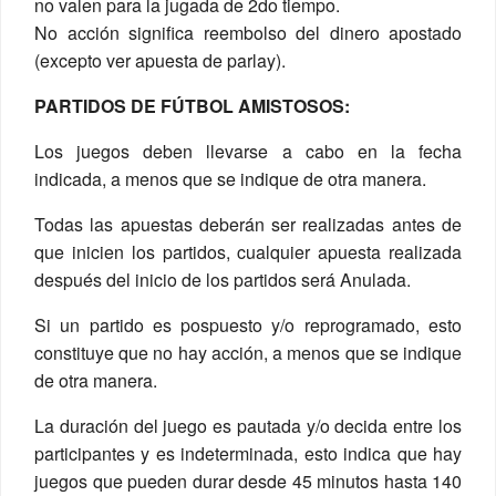
no valen para la jugada de 2do tiempo.
No acción significa reembolso del dinero apostado
(excepto ver apuesta de parlay).
PARTIDOS DE FÚTBOL AMISTOSOS:
Los juegos deben llevarse a cabo en la fecha
indicada, a menos que se indique de otra manera.
Todas las apuestas deberán ser realizadas antes de
que inicien los partidos, cualquier apuesta realizada
después del inicio de los partidos será Anulada.
Si un partido es pospuesto y/o reprogramado, esto
constituye que no hay acción, a menos que se indique
de otra manera.
La duración del juego es pautada y/o decida entre los
participantes y es indeterminada, esto indica que hay
juegos que pueden durar desde 45 minutos hasta 140