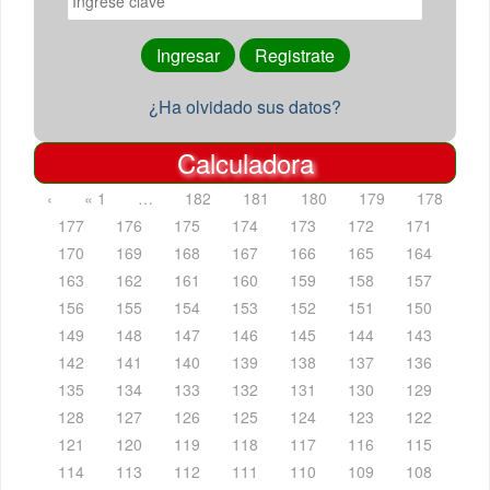
¿Ha olvidado sus datos?
Calculadora
‹
« 1
…
182
181
180
179
178
177
176
175
174
173
172
171
170
169
168
167
166
165
164
163
162
161
160
159
158
157
156
155
154
153
152
151
150
149
148
147
146
145
144
143
142
141
140
139
138
137
136
135
134
133
132
131
130
129
128
127
126
125
124
123
122
121
120
119
118
117
116
115
114
113
112
111
110
109
108