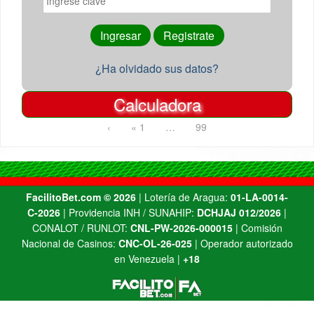
¿Ha olvidado sus datos?
Calculadora
‹
« 1
…
99
FacilitoBet.com ©️ 2026
| Lotería de Aragua:
01-LA-0014-
C-2026
| Providencia INH / SUNAHIP:
DCHJAJ 012/2026
|
CONALOT / RUNLOT:
CNL-PW-2026-000015
| Comisión
Nacional de Casinos:
CNC-OL-26-025
| Operador autorizado
en Venezuela |
+18