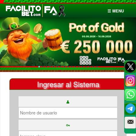
☰ MENU
Inicio
Apuestas
Cuentas
Ingresar al Sistema