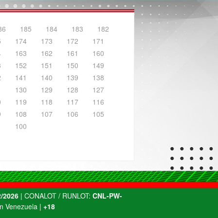
86
185
184
183
182
5
174
173
172
171
4
163
162
161
160
3
152
151
150
149
2
141
140
139
138
1
130
129
128
127
0
119
118
117
116
9
108
107
106
105
1
100
/2026
| CONALOT / RUNLOT:
CNL-PW-
n Venezuela |
+18