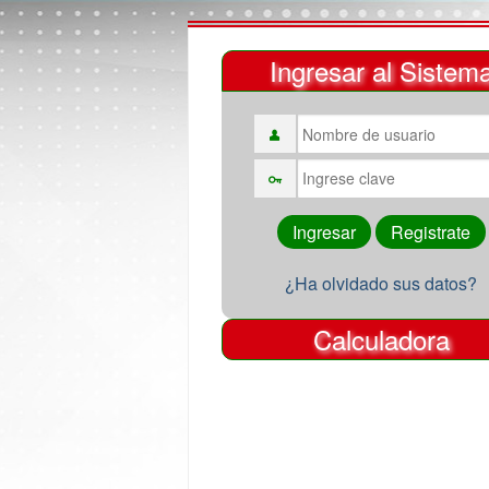
Ingresar al Sistem
¿Ha olvidado sus datos?
Calculadora