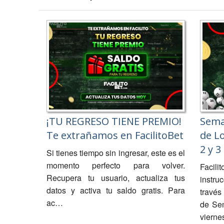
¡TU REGRESO TIENE PREMIO!
Sema
Te extrañamos en FacilitoBet
de Lo
2 y 3
Si tienes tiempo sin ingresar, este es el
momento perfecto para volver.
Faci
Recupera tu usuario, actualiza tus
instru
datos y activa tu saldo gratis. Para
travé
ac…
de Sem
vierne