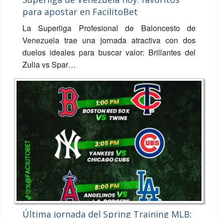
para apostar en FacilitoBet
La Superliga Profesional de Baloncesto de
Venezuela trae una jornada atractiva con dos
duelos ideales para buscar valor: Brillantes del
Zulia vs Spar…
Última jornada del Spring Training MLB: