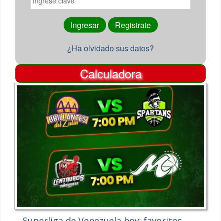
¿Ha olvidado sus datos?
Calculadora
Superliga de Venezuela hoy: favoritos