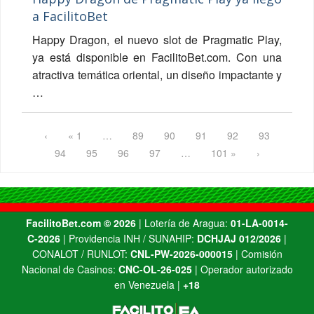
a FacilitoBet
Happy Dragon, el nuevo slot de Pragmatic Play,
ya está disponible en FacilitoBet.com. Con una
atractiva temática oriental, un diseño impactante y
…
‹
« 1
…
89
90
91
92
93
94
95
96
97
…
101 »
›
FacilitoBet.com ©️ 2026
| Lotería de Aragua:
01-LA-0014-
C-2026
| Providencia INH / SUNAHIP:
DCHJAJ 012/2026
|
CONALOT / RUNLOT:
CNL-PW-2026-000015
| Comisión
Nacional de Casinos:
CNC-OL-26-025
| Operador autorizado
en Venezuela |
+18