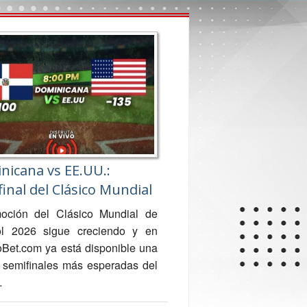
nicana vs EE.UU.:
inal del Clásico Mundial
oción del Clásico Mundial de
ol 2026 sigue creciendo y en
toBet.com ya está disponible una
 semifinales más esperadas del
…