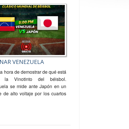
NAR VENEZUELA
la hora de demostrar de qué está
 la Vinotinto del béisbol.
uela se mide ante Japón en un
 de alto voltaje por los cuartos