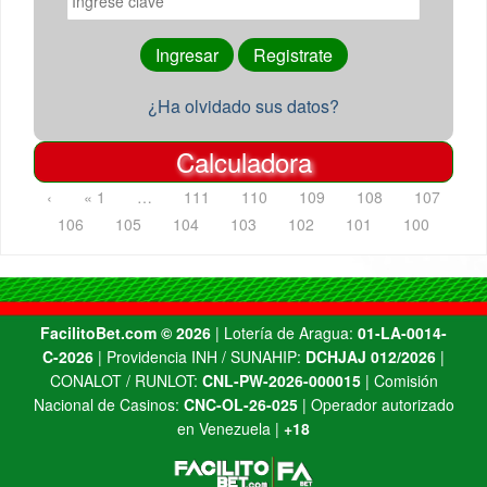
¿Ha olvidado sus datos?
Calculadora
‹
« 1
…
111
110
109
108
107
106
105
104
103
102
101
100
FacilitoBet.com ©️ 2026
| Lotería de Aragua:
01-LA-0014-
C-2026
| Providencia INH / SUNAHIP:
DCHJAJ 012/2026
|
CONALOT / RUNLOT:
CNL-PW-2026-000015
| Comisión
Nacional de Casinos:
CNC-OL-26-025
| Operador autorizado
en Venezuela |
+18