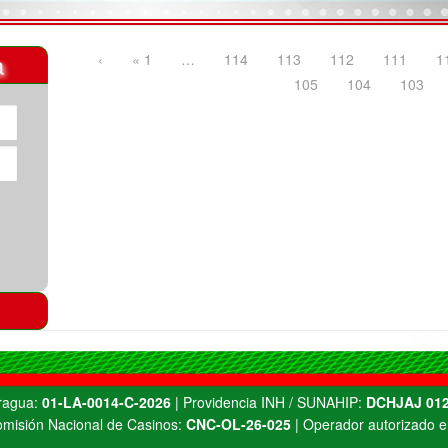
a
‹
« 1
…
114
113
112
111
1
105
104
103
Aragua:
01-LA-0014-C-2026
| Providencia INH / SUNAHIP:
DCHJAJ 012
misión Nacional de Casinos:
CNC-OL-26-025
| Operador autorizado e