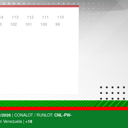
14
113
112
111
110
3
102
101
100
99
/2026
| CONALOT / RUNLOT:
CNL-PW-
n Venezuela |
+18