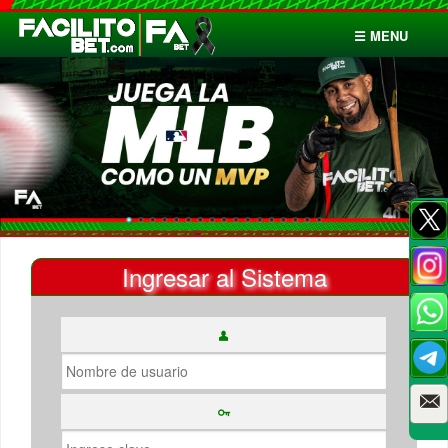
☰ MENU
Inicio
Apuestas
Cuentas
Ingresar al Sistema