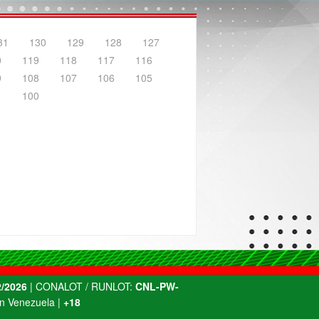
31
130
129
128
127
0
119
118
117
116
9
108
107
106
105
1
100
/2026
| CONALOT / RUNLOT:
CNL-PW-
n Venezuela |
+18