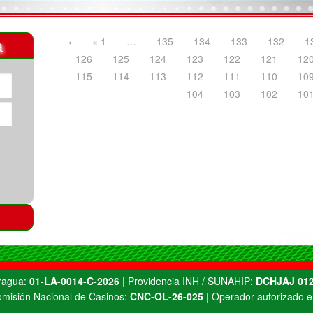
a
‹
« 1
…
135
134
133
132
1
126
125
124
123
122
121
12
115
114
113
112
111
110
10
104
103
102
10
Aragua:
01-LA-0014-C-2026
| Providencia INH / SUNAHIP:
DCHJAJ 012
misión Nacional de Casinos:
CNC-OL-26-025
| Operador autorizado e