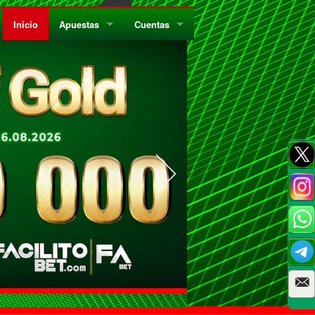
Inicio
Apuestas
Cuentas
¿Quiénes Somos?
Registrate
¿Qué es el Sistema Parley?
Recarga
Privacidad
Retira
Códigos de Conducta
Preguntas Frecuentes
Como Jugar Bingo
Reglas Generales