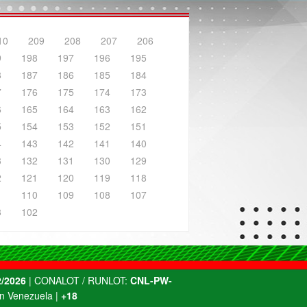
10
209
208
207
206
9
198
197
196
195
8
187
186
185
184
7
176
175
174
173
6
165
164
163
162
5
154
153
152
151
4
143
142
141
140
3
132
131
130
129
2
121
120
119
118
1
110
109
108
107
3
102
/2026
| CONALOT / RUNLOT:
CNL-PW-
n Venezuela |
+18