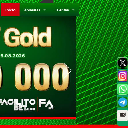
Inicio
Apuestas
Cuentas
¿Quiénes Somos?
Registrate
¿Qué es el Sistema Parley?
Recarga
Privacidad
Retira
Códigos de Conducta
Preguntas Frecuentes
Como Jugar Bingo
Reglas Generales