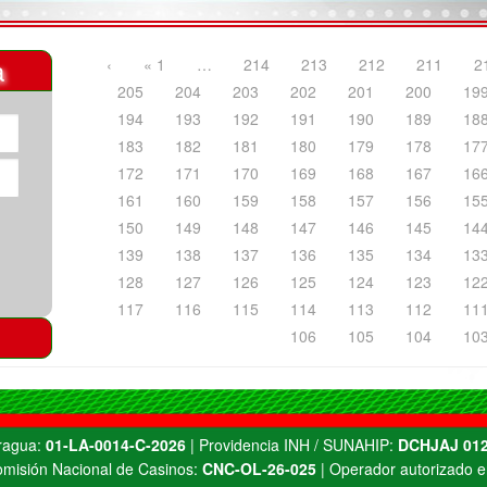
a
‹
« 1
…
214
213
212
211
2
205
204
203
202
201
200
19
194
193
192
191
190
189
18
183
182
181
180
179
178
17
172
171
170
169
168
167
16
161
160
159
158
157
156
15
150
149
148
147
146
145
14
139
138
137
136
135
134
13
128
127
126
125
124
123
12
117
116
115
114
113
112
11
106
105
104
10
Aragua:
01-LA-0014-C-2026
| Providencia INH / SUNAHIP:
DCHJAJ 012
misión Nacional de Casinos:
CNC-OL-26-025
| Operador autorizado e