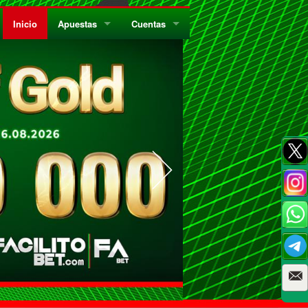
Inicio
Apuestas
Cuentas
¿Quiénes Somos?
Registrate
¿Qué es el Sistema Parley?
Recarga
Privacidad
Retira
Códigos de Conducta
Preguntas Frecuentes
Como Jugar Bingo
Reglas Generales