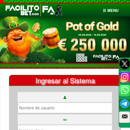
☰ MENU
Inicio
Apuestas
Cuentas
Ingresar al Sistema