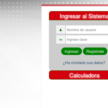
Ingresar al Sistem
¿Ha olvidado sus datos?
Calculadora