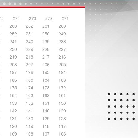
75
274
273
272
271
4
263
262
261
260
3
252
251
250
249
2
241
240
239
238
1
230
229
228
227
0
219
218
217
216
9
208
207
206
205
8
197
196
195
194
7
186
185
184
183
6
175
174
173
172
5
164
163
162
161
4
153
152
151
150
3
142
141
140
139
2
131
130
129
128
1
120
119
118
117
0
109
108
107
106