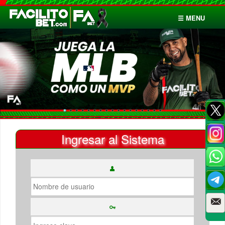
☰ MENU
Inicio
Apuestas
Cuentas
Ingresar al Sistema