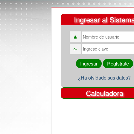
Ingresar al Sistem
¿Ha olvidado sus datos?
Calculadora