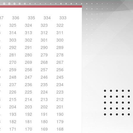
37
336
335
334
333
6
325
324
323
322
5
314
313
312
311
4
303
302
301
300
3
292
291
290
289
2
281
280
279
278
1
270
269
268
267
0
259
258
257
256
9
248
247
246
245
8
237
236
235
234
7
226
225
224
223
6
215
214
213
212
5
204
203
202
201
4
193
192
191
190
3
182
181
180
179
2
171
170
169
168