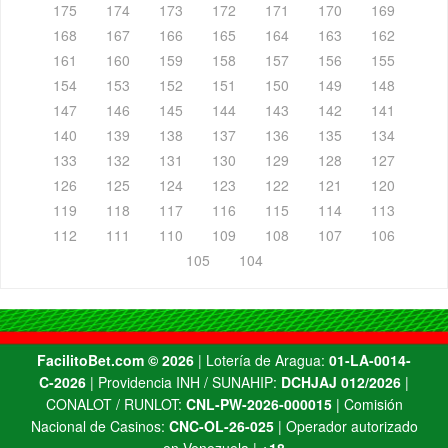
175
174
173
172
171
170
169
168
167
166
165
164
163
162
161
160
159
158
157
156
155
154
153
152
151
150
149
148
147
146
145
144
143
142
141
140
139
138
137
136
135
134
133
132
131
130
129
128
127
126
125
124
123
122
121
120
119
118
117
116
115
114
113
112
111
110
109
108
107
106
105
104
FacilitoBet.com ©️ 2026
| Lotería de Aragua:
01-LA-0014-
C-2026
| Providencia INH / SUNAHIP:
DCHJAJ 012/2026
|
CONALOT / RUNLOT:
CNL-PW-2026-000015
| Comisión
Nacional de Casinos:
CNC-OL-26-025
| Operador autorizado
en Venezuela |
+18