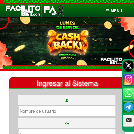
☰ MENU
Inicio
Apuestas
Cuentas
Ingresar al Sistema