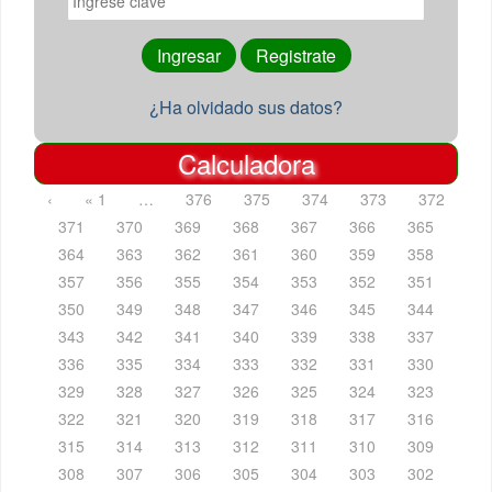
¿Ha olvidado sus datos?
Calculadora
‹
« 1
…
376
375
374
373
372
371
370
369
368
367
366
365
364
363
362
361
360
359
358
357
356
355
354
353
352
351
350
349
348
347
346
345
344
343
342
341
340
339
338
337
336
335
334
333
332
331
330
329
328
327
326
325
324
323
322
321
320
319
318
317
316
315
314
313
312
311
310
309
308
307
306
305
304
303
302