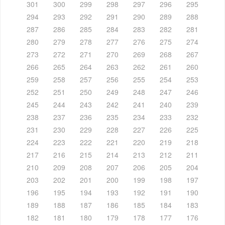
301
300
299
298
297
296
295
294
293
292
291
290
289
288
287
286
285
284
283
282
281
280
279
278
277
276
275
274
273
272
271
270
269
268
267
266
265
264
263
262
261
260
259
258
257
256
255
254
253
252
251
250
249
248
247
246
245
244
243
242
241
240
239
238
237
236
235
234
233
232
231
230
229
228
227
226
225
224
223
222
221
220
219
218
217
216
215
214
213
212
211
210
209
208
207
206
205
204
203
202
201
200
199
198
197
196
195
194
193
192
191
190
189
188
187
186
185
184
183
182
181
180
179
178
177
176