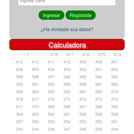
¿Ha olvidado sus datos?
Calculadora
‹
« 1
…
418
417
416
415
414
413
412
411
410
409
408
407
406
405
404
403
402
401
400
399
398
397
396
395
394
393
392
391
390
389
388
387
386
385
384
383
382
381
380
379
378
377
376
375
374
373
372
371
370
369
368
367
366
365
364
363
362
361
360
359
358
357
356
355
354
353
352
351
350
349
348
347
346
345
344