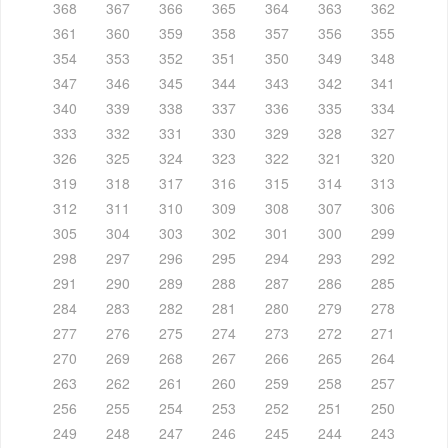
368
367
366
365
364
363
362
361
360
359
358
357
356
355
354
353
352
351
350
349
348
347
346
345
344
343
342
341
340
339
338
337
336
335
334
333
332
331
330
329
328
327
326
325
324
323
322
321
320
319
318
317
316
315
314
313
312
311
310
309
308
307
306
305
304
303
302
301
300
299
298
297
296
295
294
293
292
291
290
289
288
287
286
285
284
283
282
281
280
279
278
277
276
275
274
273
272
271
270
269
268
267
266
265
264
263
262
261
260
259
258
257
256
255
254
253
252
251
250
249
248
247
246
245
244
243