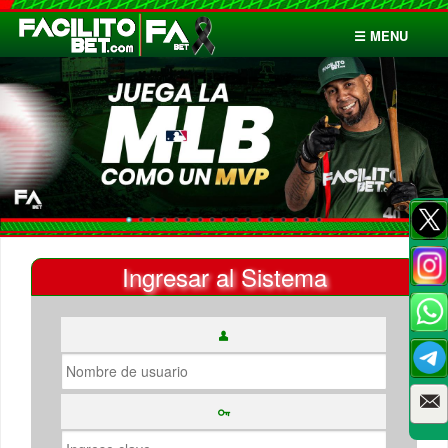
☰ MENU
Inicio
Apuestas
Cuentas
Ingresar al Sistema