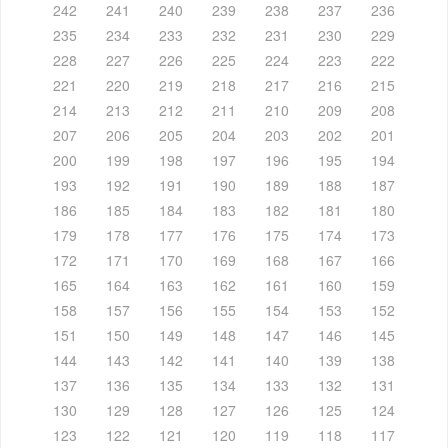
242
241
240
239
238
237
236
235
234
233
232
231
230
229
228
227
226
225
224
223
222
221
220
219
218
217
216
215
214
213
212
211
210
209
208
207
206
205
204
203
202
201
200
199
198
197
196
195
194
193
192
191
190
189
188
187
186
185
184
183
182
181
180
179
178
177
176
175
174
173
172
171
170
169
168
167
166
165
164
163
162
161
160
159
158
157
156
155
154
153
152
151
150
149
148
147
146
145
144
143
142
141
140
139
138
137
136
135
134
133
132
131
130
129
128
127
126
125
124
123
122
121
120
119
118
117