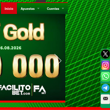
Inicio
Apuestas
Cuentas
¿Quiénes Somos?
Registrate
¿Qué es el Sistema Parley?
Recarga
Privacidad
Retira
Códigos de Conducta
Preguntas Frecuentes
Como Jugar Bingo
Reglas Generales