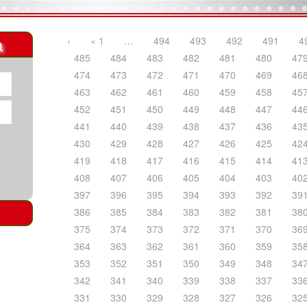
a
‹
« 1
…
494
493
492
491
4
485
484
483
482
481
480
47
474
473
472
471
470
469
46
463
462
461
460
459
458
45
452
451
450
449
448
447
44
441
440
439
438
437
436
43
430
429
428
427
426
425
42
419
418
417
416
415
414
41
408
407
406
405
404
403
40
397
396
395
394
393
392
39
386
385
384
383
382
381
38
375
374
373
372
371
370
36
364
363
362
361
360
359
35
353
352
351
350
349
348
34
342
341
340
339
338
337
33
331
330
329
328
327
326
32