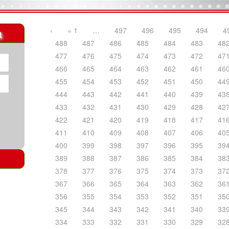
a
‹
« 1
…
497
496
495
494
4
488
487
486
485
484
483
48
477
476
475
474
473
472
47
466
465
464
463
462
461
46
455
454
453
452
451
450
44
444
443
442
441
440
439
43
433
432
431
430
429
428
42
422
421
420
419
418
417
41
411
410
409
408
407
406
40
400
399
398
397
396
395
39
389
388
387
386
385
384
38
378
377
376
375
374
373
37
367
366
365
364
363
362
36
356
355
354
353
352
351
35
345
344
343
342
341
340
33
334
333
332
331
330
329
32