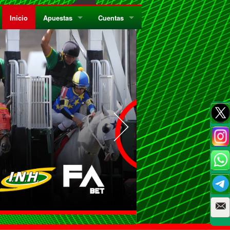
Inicio
Apuestas
Cuentas
¿Quiénes Somos?
Registrate
¿Qué es el Sistema Parley?
Recarga
Privacidad
Retira
Códigos de Conducta
Preguntas Frecuentes
Como Jugar Bingo
Reglas Generales