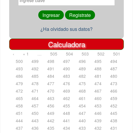
¿Ha olvidado sus datos?
Calculadora
‹
« 1
…
505
504
503
502
501
500
499
498
497
496
495
494
493
492
491
490
489
488
487
486
485
484
483
482
481
480
479
478
477
476
475
474
473
472
471
470
469
468
467
466
465
464
463
462
461
460
459
458
457
456
455
454
453
452
451
450
449
448
447
446
445
444
443
442
441
440
439
438
437
436
435
434
433
432
431