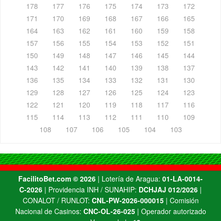
178
177
176
175
174
173
172
171
170
169
168
167
166
165
164
163
162
161
160
159
158
157
156
155
154
153
152
151
150
149
148
147
146
145
144
143
142
141
140
139
138
137
136
135
134
133
132
131
130
129
128
127
126
125
124
123
122
121
120
119
118
117
116
115
114
113
112
111
110
109
108
107
106
105
104
103
FacilitoBet.com ©️ 2026
| Lotería de Aragua:
01-LA-0014-
C-2026
| Providencia INH / SUNAHIP:
DCHJAJ 012/2026
|
CONALOT / RUNLOT:
CNL-PW-2026-000015
| Comisión
Nacional de Casinos:
CNC-OL-26-025
| Operador autorizado