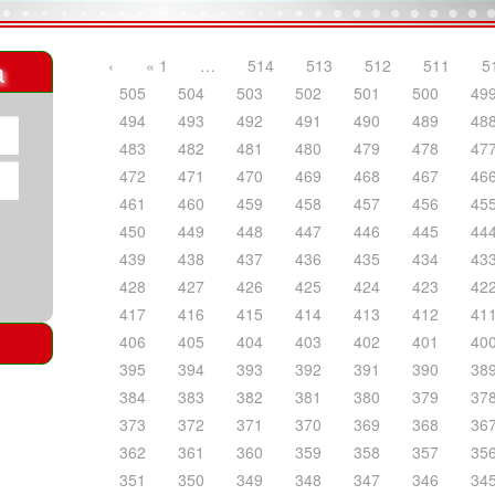
a
‹
« 1
…
514
513
512
511
5
505
504
503
502
501
500
49
494
493
492
491
490
489
48
483
482
481
480
479
478
47
472
471
470
469
468
467
46
461
460
459
458
457
456
45
450
449
448
447
446
445
44
439
438
437
436
435
434
43
428
427
426
425
424
423
42
417
416
415
414
413
412
41
406
405
404
403
402
401
40
395
394
393
392
391
390
38
384
383
382
381
380
379
37
373
372
371
370
369
368
36
362
361
360
359
358
357
35
351
350
349
348
347
346
34