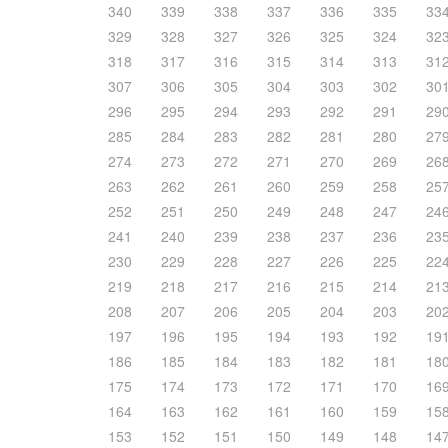
340
339
338
337
336
335
33
329
328
327
326
325
324
32
318
317
316
315
314
313
31
307
306
305
304
303
302
30
296
295
294
293
292
291
29
285
284
283
282
281
280
27
274
273
272
271
270
269
26
263
262
261
260
259
258
25
252
251
250
249
248
247
24
241
240
239
238
237
236
23
230
229
228
227
226
225
22
219
218
217
216
215
214
21
208
207
206
205
204
203
20
197
196
195
194
193
192
19
186
185
184
183
182
181
18
175
174
173
172
171
170
16
164
163
162
161
160
159
15
153
152
151
150
149
148
14