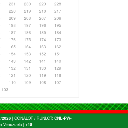
2
231
230
229
228
1
220
219
218
217
0
209
208
207
206
9
198
197
196
195
8
187
186
185
184
7
176
175
174
173
6
165
164
163
162
5
154
153
152
151
4
143
142
141
140
3
132
131
130
129
2
121
120
119
118
1
110
109
108
107
103
/2026
| CONALOT / RUNLOT:
CNL-PW-
n Venezuela |
+18