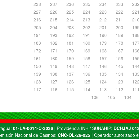
238
237
236
235
234
233
23
227
226
225
224
223
222
22
216
215
214
213
212
211
21
205
204
203
202
201
200
19
194
193
192
191
190
189
18
183
182
181
180
179
178
17
172
171
170
169
168
167
16
161
160
159
158
157
156
15
150
149
148
147
146
145
14
139
138
137
136
135
134
13
128
127
126
125
124
123
12
117
116
115
114
113
112
11
106
105
104
Aragua:
01-LA-0014-C-2026
| Providencia INH / SUNAHIP:
DCHJAJ 012
misión Nacional de Casinos:
CNC-OL-26-025
| Operador autorizado e