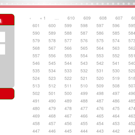
a
‹
« 1
…
610
609
608
607
6
601
600
599
598
597
596
59
590
589
588
587
586
585
58
579
578
577
576
575
574
57
568
567
566
565
564
563
56
557
556
555
554
553
552
55
546
545
544
543
542
541
54
535
534
533
532
531
530
52
524
523
522
521
520
519
51
513
512
511
510
509
508
50
502
501
500
499
498
497
49
491
490
489
488
487
486
48
480
479
478
477
476
475
47
469
468
467
466
465
464
46
458
457
456
455
454
453
45
447
446
445
444
443
442
44