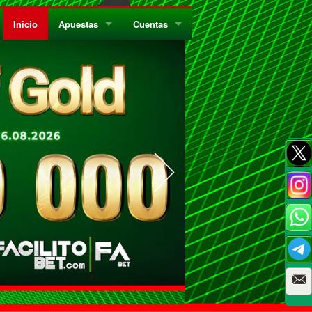
Inicio
Apuestas
Cuentas
¿Quiénes Somos?
Registrate
¿Qué es el Sistema Parley?
Recarga
Privacidad
Retira
Códigos de Conducta
Preguntas Frecuentes
Como Jugar Bingo
Reglas Generales