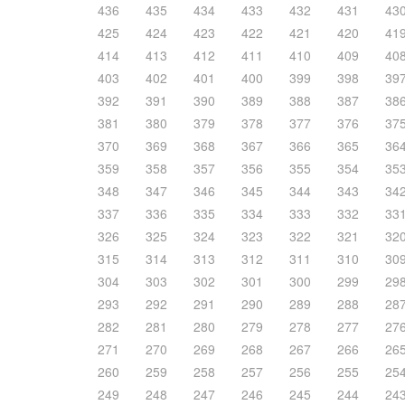
436
435
434
433
432
431
43
425
424
423
422
421
420
41
414
413
412
411
410
409
40
403
402
401
400
399
398
39
392
391
390
389
388
387
38
381
380
379
378
377
376
37
370
369
368
367
366
365
36
359
358
357
356
355
354
35
348
347
346
345
344
343
34
337
336
335
334
333
332
33
326
325
324
323
322
321
32
315
314
313
312
311
310
30
304
303
302
301
300
299
29
293
292
291
290
289
288
28
282
281
280
279
278
277
27
271
270
269
268
267
266
26
260
259
258
257
256
255
25
249
248
247
246
245
244
24