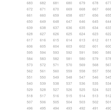
683
682
681
680
679
678
67
672
671
670
669
668
667
66
661
660
659
658
657
656
65
650
649
648
647
646
645
64
639
638
637
636
635
634
63
628
627
626
625
624
623
62
617
616
615
614
613
612
61
606
605
604
603
602
601
60
595
594
593
592
591
590
58
584
583
582
581
580
579
57
573
572
571
570
569
568
56
562
561
560
559
558
557
55
551
550
549
548
547
546
54
540
539
538
537
536
535
53
529
528
527
526
525
524
52
518
517
516
515
514
513
51
507
506
505
504
503
502
50
496
495
494
493
492
491
49