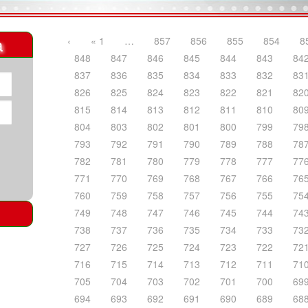
a
‹
« 1
…
857
856
855
854
8
848
847
846
845
844
843
84
837
836
835
834
833
832
83
826
825
824
823
822
821
82
815
814
813
812
811
810
80
804
803
802
801
800
799
79
793
792
791
790
789
788
78
782
781
780
779
778
777
77
771
770
769
768
767
766
76
760
759
758
757
756
755
75
749
748
747
746
745
744
74
738
737
736
735
734
733
73
727
726
725
724
723
722
72
716
715
714
713
712
711
71
705
704
703
702
701
700
69
694
693
692
691
690
689
68