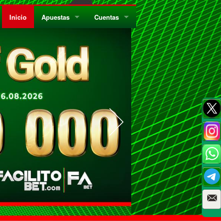
Inicio
Apuestas
Cuentas
¿Quiénes Somos?
Registrate
¿Qué es el Sistema Parley?
Recarga
Privacidad
Retira
Códigos de Conducta
Preguntas Frecuentes
Como Jugar Bingo
Reglas Generales