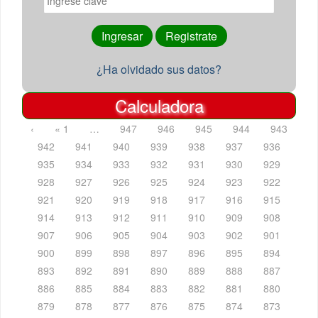
¿Ha olvidado sus datos?
Calculadora
‹
« 1
…
947
946
945
944
943
942
941
940
939
938
937
936
935
934
933
932
931
930
929
928
927
926
925
924
923
922
921
920
919
918
917
916
915
914
913
912
911
910
909
908
907
906
905
904
903
902
901
900
899
898
897
896
895
894
893
892
891
890
889
888
887
886
885
884
883
882
881
880
879
878
877
876
875
874
873