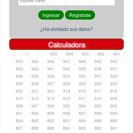
¿Ha olvidado sus datos?
Calculadora
‹
« 1
…
955
954
953
952
951
950
949
948
947
946
945
944
943
942
941
940
939
938
937
936
935
934
933
932
931
930
929
928
927
926
925
924
923
922
921
920
919
918
917
916
915
914
913
912
911
910
909
908
907
906
905
904
903
902
901
900
899
898
897
896
895
894
893
892
891
890
889
888
887
886
885
884
883
882
881