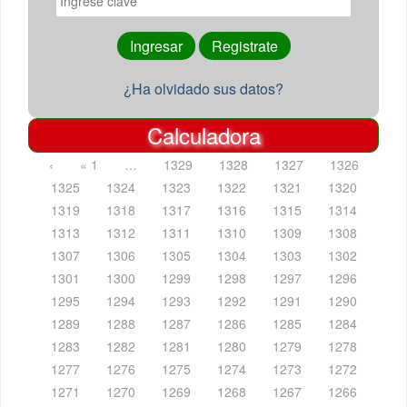
¿Ha olvidado sus datos?
Calculadora
‹
« 1
…
1329
1328
1327
1326
1325
1324
1323
1322
1321
1320
1319
1318
1317
1316
1315
1314
1313
1312
1311
1310
1309
1308
1307
1306
1305
1304
1303
1302
1301
1300
1299
1298
1297
1296
1295
1294
1293
1292
1291
1290
1289
1288
1287
1286
1285
1284
1283
1282
1281
1280
1279
1278
1277
1276
1275
1274
1273
1272
1271
1270
1269
1268
1267
1266