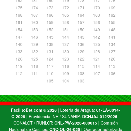
182
181
180
179
178
177
176
175
174
173
172
171
170
169
168
167
166
165
164
163
162
161
160
159
158
157
156
155
154
153
152
151
150
149
148
147
146
145
144
143
142
141
140
139
138
137
136
135
134
133
132
131
130
129
128
127
126
125
124
123
122
121
120
119
118
117
116
115
114
113
112
111
110
109
108
107
106
105
104
103
FacilitoBet.com ©️ 2026
| Lotería de Aragua:
01-LA-0014-
C-2026
| Providencia INH / SUNAHIP:
DCHJAJ 012/2026
|
CONALOT / RUNLOT:
CNL-PW-2026-000015
| Comisión
Nacional de Casinos:
CNC-OL-26-025
| Operador autorizado