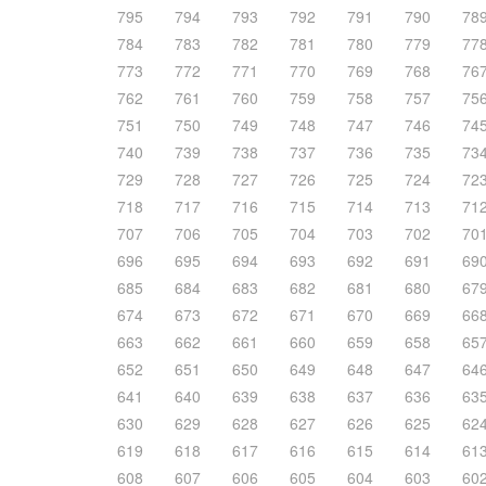
795
794
793
792
791
790
78
784
783
782
781
780
779
77
773
772
771
770
769
768
76
762
761
760
759
758
757
75
751
750
749
748
747
746
74
740
739
738
737
736
735
73
729
728
727
726
725
724
72
718
717
716
715
714
713
71
707
706
705
704
703
702
70
696
695
694
693
692
691
69
685
684
683
682
681
680
67
674
673
672
671
670
669
66
663
662
661
660
659
658
65
652
651
650
649
648
647
64
641
640
639
638
637
636
63
630
629
628
627
626
625
62
619
618
617
616
615
614
61
608
607
606
605
604
603
60