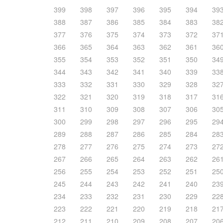
399
398
397
396
395
394
39
388
387
386
385
384
383
38
377
376
375
374
373
372
37
366
365
364
363
362
361
36
355
354
353
352
351
350
34
344
343
342
341
340
339
33
333
332
331
330
329
328
32
322
321
320
319
318
317
31
311
310
309
308
307
306
30
300
299
298
297
296
295
29
289
288
287
286
285
284
28
278
277
276
275
274
273
27
267
266
265
264
263
262
26
256
255
254
253
252
251
25
245
244
243
242
241
240
23
234
233
232
231
230
229
22
223
222
221
220
219
218
21
212
211
210
209
208
207
20