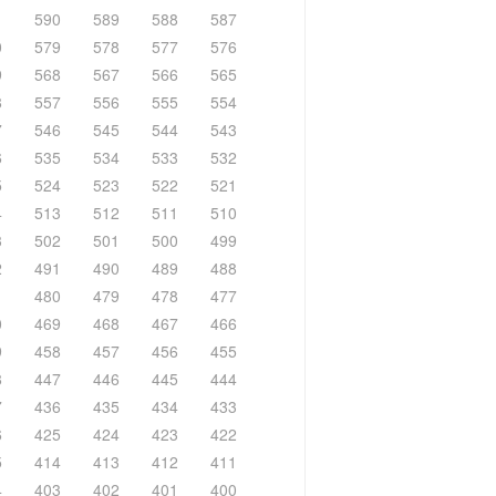
1
590
589
588
587
0
579
578
577
576
9
568
567
566
565
8
557
556
555
554
7
546
545
544
543
6
535
534
533
532
5
524
523
522
521
4
513
512
511
510
3
502
501
500
499
2
491
490
489
488
1
480
479
478
477
0
469
468
467
466
9
458
457
456
455
8
447
446
445
444
7
436
435
434
433
6
425
424
423
422
5
414
413
412
411
4
403
402
401
400