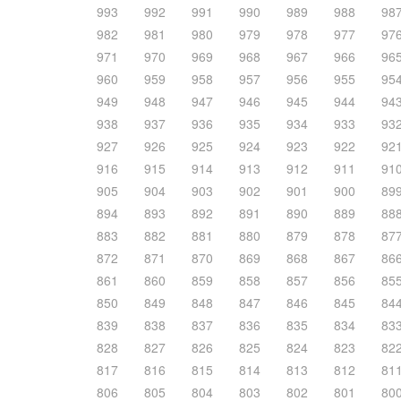
993
992
991
990
989
988
98
982
981
980
979
978
977
97
971
970
969
968
967
966
96
960
959
958
957
956
955
95
949
948
947
946
945
944
94
938
937
936
935
934
933
93
927
926
925
924
923
922
92
916
915
914
913
912
911
91
905
904
903
902
901
900
89
894
893
892
891
890
889
88
883
882
881
880
879
878
87
872
871
870
869
868
867
86
861
860
859
858
857
856
85
850
849
848
847
846
845
84
839
838
837
836
835
834
83
828
827
826
825
824
823
82
817
816
815
814
813
812
81
806
805
804
803
802
801
80