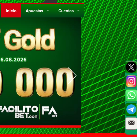
Inicio
Apuestas
Cuentas
¿Quiénes Somos?
Registrate
¿Qué es el Sistema Parley?
Recarga
Privacidad
Retira
Códigos de Conducta
Preguntas Frecuentes
Como Jugar Bingo
Reglas Generales