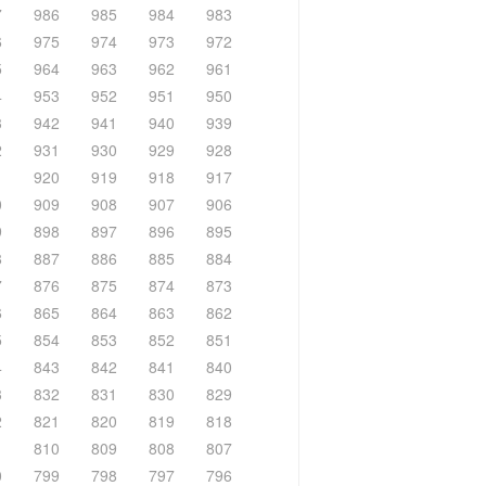
7
986
985
984
983
6
975
974
973
972
5
964
963
962
961
4
953
952
951
950
3
942
941
940
939
2
931
930
929
928
1
920
919
918
917
0
909
908
907
906
9
898
897
896
895
8
887
886
885
884
7
876
875
874
873
6
865
864
863
862
5
854
853
852
851
4
843
842
841
840
3
832
831
830
829
2
821
820
819
818
1
810
809
808
807
0
799
798
797
796