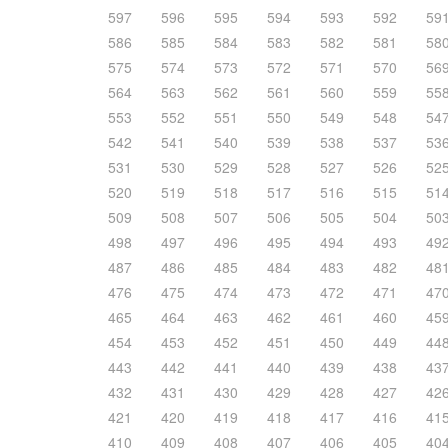
597
596
595
594
593
592
59
586
585
584
583
582
581
58
575
574
573
572
571
570
56
564
563
562
561
560
559
55
553
552
551
550
549
548
54
542
541
540
539
538
537
53
531
530
529
528
527
526
52
520
519
518
517
516
515
51
509
508
507
506
505
504
50
498
497
496
495
494
493
49
487
486
485
484
483
482
48
476
475
474
473
472
471
47
465
464
463
462
461
460
45
454
453
452
451
450
449
44
443
442
441
440
439
438
43
432
431
430
429
428
427
42
421
420
419
418
417
416
41
410
409
408
407
406
405
40