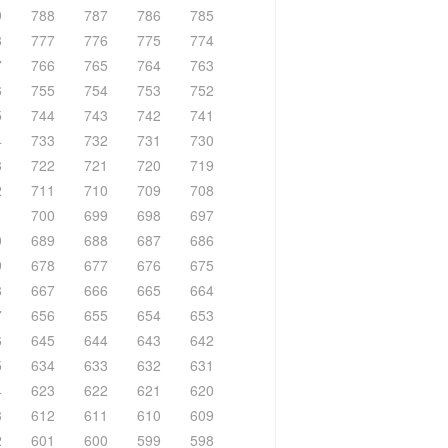
9
788
787
786
785
8
777
776
775
774
7
766
765
764
763
6
755
754
753
752
5
744
743
742
741
4
733
732
731
730
3
722
721
720
719
2
711
710
709
708
1
700
699
698
697
0
689
688
687
686
9
678
677
676
675
8
667
666
665
664
7
656
655
654
653
6
645
644
643
642
5
634
633
632
631
4
623
622
621
620
3
612
611
610
609
2
601
600
599
598