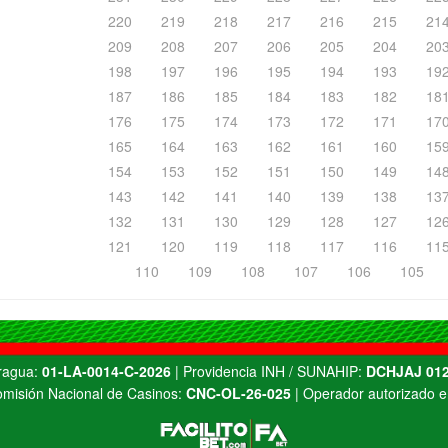
220
219
218
217
216
215
21
209
208
207
206
205
204
20
198
197
196
195
194
193
19
187
186
185
184
183
182
18
176
175
174
173
172
171
17
165
164
163
162
161
160
15
154
153
152
151
150
149
14
143
142
141
140
139
138
13
132
131
130
129
128
127
12
121
120
119
118
117
116
11
110
109
108
107
106
105
Aragua:
01-LA-0014-C-2026
| Providencia INH / SUNAHIP:
DCHJAJ 012
misión Nacional de Casinos:
CNC-OL-26-025
| Operador autorizado e