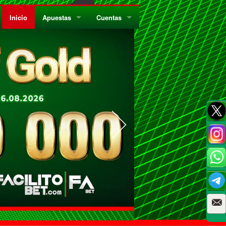
Inicio
Apuestas
Cuentas
¿Quiénes Somos?
Registrate
¿Qué es el Sistema Parley?
Recarga
Privacidad
Retira
Códigos de Conducta
Preguntas Frecuentes
Como Jugar Bingo
Reglas Generales