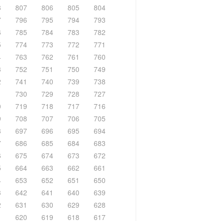
8
807
806
805
804
7
796
795
794
793
6
785
784
783
782
5
774
773
772
771
4
763
762
761
760
3
752
751
750
749
2
741
740
739
738
1
730
729
728
727
0
719
718
717
716
9
708
707
706
705
8
697
696
695
694
7
686
685
684
683
6
675
674
673
672
5
664
663
662
661
4
653
652
651
650
3
642
641
640
639
2
631
630
629
628
1
620
619
618
617