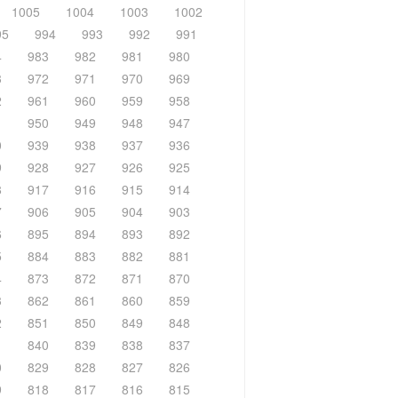
1005
1004
1003
1002
95
994
993
992
991
4
983
982
981
980
3
972
971
970
969
2
961
960
959
958
1
950
949
948
947
0
939
938
937
936
9
928
927
926
925
8
917
916
915
914
7
906
905
904
903
6
895
894
893
892
5
884
883
882
881
4
873
872
871
870
3
862
861
860
859
2
851
850
849
848
1
840
839
838
837
0
829
828
827
826
9
818
817
816
815