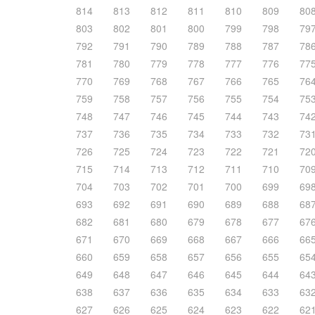
814
813
812
811
810
809
80
803
802
801
800
799
798
79
792
791
790
789
788
787
78
781
780
779
778
777
776
77
770
769
768
767
766
765
76
759
758
757
756
755
754
75
748
747
746
745
744
743
74
737
736
735
734
733
732
73
726
725
724
723
722
721
72
715
714
713
712
711
710
70
704
703
702
701
700
699
69
693
692
691
690
689
688
68
682
681
680
679
678
677
67
671
670
669
668
667
666
66
660
659
658
657
656
655
65
649
648
647
646
645
644
64
638
637
636
635
634
633
63
627
626
625
624
623
622
62