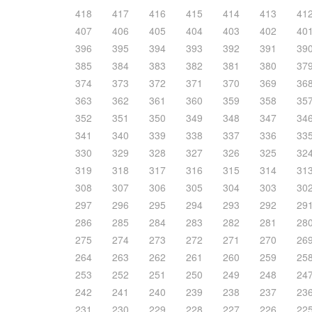
418
417
416
415
414
413
41
407
406
405
404
403
402
40
396
395
394
393
392
391
39
385
384
383
382
381
380
37
374
373
372
371
370
369
36
363
362
361
360
359
358
35
352
351
350
349
348
347
34
341
340
339
338
337
336
33
330
329
328
327
326
325
32
319
318
317
316
315
314
31
308
307
306
305
304
303
30
297
296
295
294
293
292
29
286
285
284
283
282
281
28
275
274
273
272
271
270
26
264
263
262
261
260
259
25
253
252
251
250
249
248
24
242
241
240
239
238
237
23
231
230
229
228
227
226
22