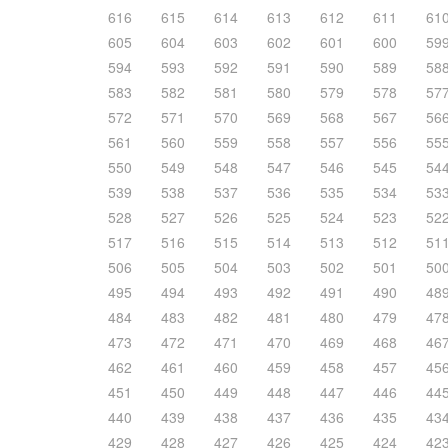
616
615
614
613
612
611
61
605
604
603
602
601
600
59
594
593
592
591
590
589
58
583
582
581
580
579
578
57
572
571
570
569
568
567
56
561
560
559
558
557
556
55
550
549
548
547
546
545
54
539
538
537
536
535
534
53
528
527
526
525
524
523
52
517
516
515
514
513
512
51
506
505
504
503
502
501
50
495
494
493
492
491
490
48
484
483
482
481
480
479
47
473
472
471
470
469
468
46
462
461
460
459
458
457
45
451
450
449
448
447
446
44
440
439
438
437
436
435
43
429
428
427
426
425
424
42