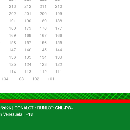
4
213
212
211
210
3
202
201
200
199
2
191
190
189
188
1
180
179
178
177
0
169
168
167
166
9
158
157
156
155
8
147
146
145
144
7
136
135
134
133
6
125
124
123
122
5
114
113
112
111
104
103
102
101
/2026
| CONALOT / RUNLOT:
CNL-PW-
n Venezuela |
+18