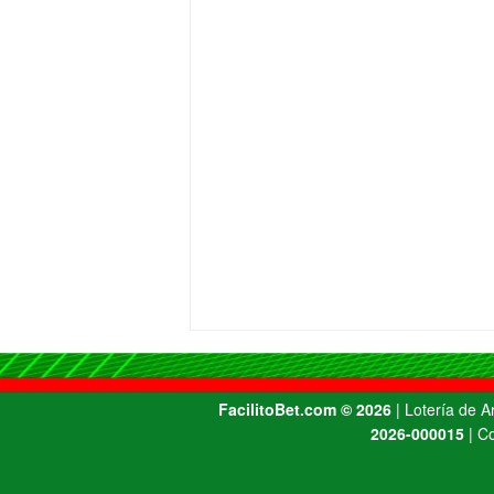
FacilitoBet.com ©️ 2026
| Lotería de 
2026-000015
| Co