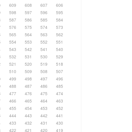
0
609
608
607
606
9
598
597
596
595
8
587
586
585
584
7
576
575
574
573
6
565
564
563
562
5
554
553
552
551
4
543
542
541
540
3
532
531
530
529
2
521
520
519
518
1
510
509
508
507
0
499
498
497
496
9
488
487
486
485
8
477
476
475
474
7
466
465
464
463
6
455
454
453
452
5
444
443
442
441
4
433
432
431
430
3
422
421
420
419