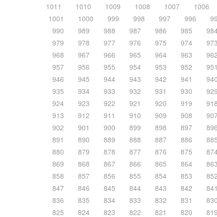
1011
1010
1009
1008
1007
1006
1001
1000
999
998
997
996
9
990
989
988
987
986
985
98
979
978
977
976
975
974
97
968
967
966
965
964
963
96
957
956
955
954
953
952
95
946
945
944
943
942
941
94
935
934
933
932
931
930
92
924
923
922
921
920
919
91
913
912
911
910
909
908
90
902
901
900
899
898
897
89
891
890
889
888
887
886
88
880
879
878
877
876
875
87
869
868
867
866
865
864
86
858
857
856
855
854
853
85
847
846
845
844
843
842
84
836
835
834
833
832
831
83
825
824
823
822
821
820
81