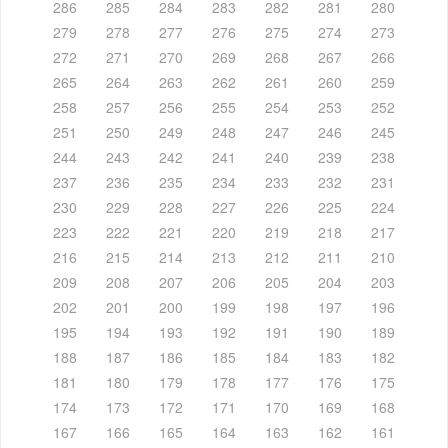
286
285
284
283
282
281
280
279
278
277
276
275
274
273
272
271
270
269
268
267
266
265
264
263
262
261
260
259
258
257
256
255
254
253
252
251
250
249
248
247
246
245
244
243
242
241
240
239
238
237
236
235
234
233
232
231
230
229
228
227
226
225
224
223
222
221
220
219
218
217
216
215
214
213
212
211
210
209
208
207
206
205
204
203
202
201
200
199
198
197
196
195
194
193
192
191
190
189
188
187
186
185
184
183
182
181
180
179
178
177
176
175
174
173
172
171
170
169
168
167
166
165
164
163
162
161