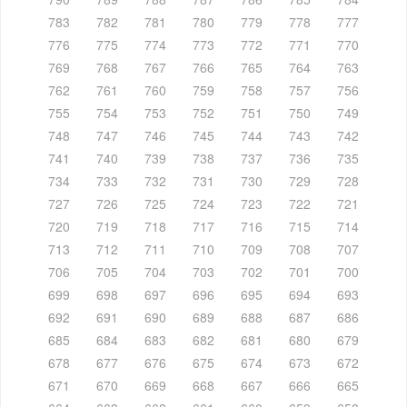
783
782
781
780
779
778
777
776
775
774
773
772
771
770
769
768
767
766
765
764
763
762
761
760
759
758
757
756
755
754
753
752
751
750
749
748
747
746
745
744
743
742
741
740
739
738
737
736
735
734
733
732
731
730
729
728
727
726
725
724
723
722
721
720
719
718
717
716
715
714
713
712
711
710
709
708
707
706
705
704
703
702
701
700
699
698
697
696
695
694
693
692
691
690
689
688
687
686
685
684
683
682
681
680
679
678
677
676
675
674
673
672
671
670
669
668
667
666
665