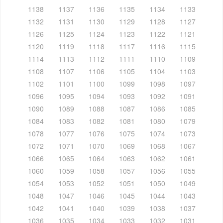
1138
1137
1136
1135
1134
1133
1132
1131
1130
1129
1128
1127
1126
1125
1124
1123
1122
1121
1120
1119
1118
1117
1116
1115
1114
1113
1112
1111
1110
1109
1108
1107
1106
1105
1104
1103
1102
1101
1100
1099
1098
1097
1096
1095
1094
1093
1092
1091
1090
1089
1088
1087
1086
1085
1084
1083
1082
1081
1080
1079
1078
1077
1076
1075
1074
1073
1072
1071
1070
1069
1068
1067
1066
1065
1064
1063
1062
1061
1060
1059
1058
1057
1056
1055
1054
1053
1052
1051
1050
1049
1048
1047
1046
1045
1044
1043
1042
1041
1040
1039
1038
1037
1036
1035
1034
1033
1032
1031