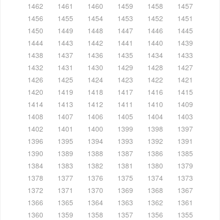
1462
1461
1460
1459
1458
1457
1456
1455
1454
1453
1452
1451
1450
1449
1448
1447
1446
1445
1444
1443
1442
1441
1440
1439
1438
1437
1436
1435
1434
1433
1432
1431
1430
1429
1428
1427
1426
1425
1424
1423
1422
1421
1420
1419
1418
1417
1416
1415
1414
1413
1412
1411
1410
1409
1408
1407
1406
1405
1404
1403
1402
1401
1400
1399
1398
1397
1396
1395
1394
1393
1392
1391
1390
1389
1388
1387
1386
1385
1384
1383
1382
1381
1380
1379
1378
1377
1376
1375
1374
1373
1372
1371
1370
1369
1368
1367
1366
1365
1364
1363
1362
1361
1360
1359
1358
1357
1356
1355