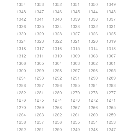
1354
1353
1352
1351
1350
1349
1348
1347
1346
1345
1344
1343
1342
1341
1340
1339
1338
1337
1336
1335
1334
1333
1332
1331
1330
1329
1328
1327
1326
1325
1324
1323
1322
1321
1320
1319
1318
1317
1316
1315
1314
1313
1312
1311
1310
1309
1308
1307
1306
1305
1304
1303
1302
1301
1300
1299
1298
1297
1296
1295
1294
1293
1292
1291
1290
1289
1288
1287
1286
1285
1284
1283
1282
1281
1280
1279
1278
1277
1276
1275
1274
1273
1272
1271
1270
1269
1268
1267
1266
1265
1264
1263
1262
1261
1260
1259
1258
1257
1256
1255
1254
1253
1252
1251
1250
1249
1248
1247