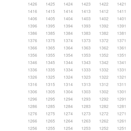
1426
1425
1424
1423
1422
1421
1416
1415
1414
1413
1412
1411
1406
1405
1404
1403
1402
1401
1396
1395
1394
1393
1392
1391
1386
1385
1384
1383
1382
1381
1376
1375
1374
1373
1372
1371
1366
1365
1364
1363
1362
1361
1356
1355
1354
1353
1352
1351
1346
1345
1344
1343
1342
1341
1336
1335
1334
1333
1332
1331
1326
1325
1324
1323
1322
1321
1316
1315
1314
1313
1312
1311
1306
1305
1304
1303
1302
1301
1296
1295
1294
1293
1292
1291
1286
1285
1284
1283
1282
1281
1276
1275
1274
1273
1272
1271
1266
1265
1264
1263
1262
1261
1256
1255
1254
1253
1252
1251