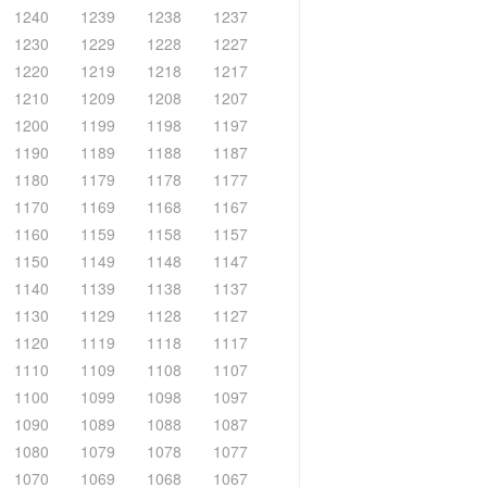
1240
1239
1238
1237
1230
1229
1228
1227
1220
1219
1218
1217
1210
1209
1208
1207
1200
1199
1198
1197
1190
1189
1188
1187
1180
1179
1178
1177
1170
1169
1168
1167
1160
1159
1158
1157
1150
1149
1148
1147
1140
1139
1138
1137
1130
1129
1128
1127
1120
1119
1118
1117
1110
1109
1108
1107
1100
1099
1098
1097
1090
1089
1088
1087
1080
1079
1078
1077
1070
1069
1068
1067