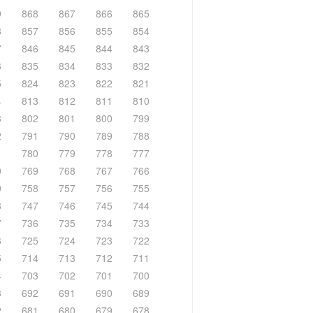
9
868
867
866
865
8
857
856
855
854
7
846
845
844
843
6
835
834
833
832
5
824
823
822
821
4
813
812
811
810
3
802
801
800
799
2
791
790
789
788
1
780
779
778
777
0
769
768
767
766
9
758
757
756
755
8
747
746
745
744
7
736
735
734
733
6
725
724
723
722
5
714
713
712
711
4
703
702
701
700
3
692
691
690
689
2
681
680
679
678