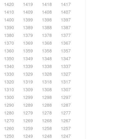
1420
1419
1418
1417
1410
1409
1408
1407
1400
1399
1398
1397
1390
1389
1388
1387
1380
1379
1378
1377
1370
1369
1368
1367
1360
1359
1358
1357
1350
1349
1348
1347
1340
1339
1338
1337
1330
1329
1328
1327
1320
1319
1318
1317
1310
1309
1308
1307
1300
1299
1298
1297
1290
1289
1288
1287
1280
1279
1278
1277
1270
1269
1268
1267
1260
1259
1258
1257
1250
1249
1248
1247