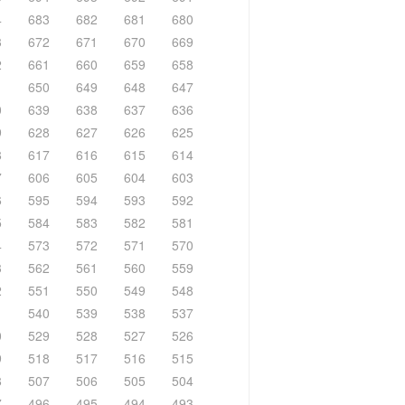
4
683
682
681
680
3
672
671
670
669
2
661
660
659
658
1
650
649
648
647
0
639
638
637
636
9
628
627
626
625
8
617
616
615
614
7
606
605
604
603
6
595
594
593
592
5
584
583
582
581
4
573
572
571
570
3
562
561
560
559
2
551
550
549
548
1
540
539
538
537
0
529
528
527
526
9
518
517
516
515
8
507
506
505
504
7
496
495
494
493