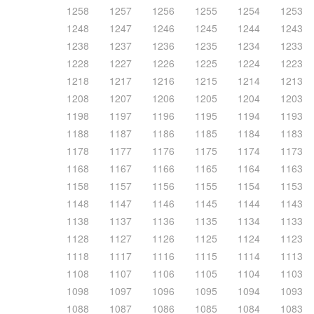
1258
1257
1256
1255
1254
1253
1248
1247
1246
1245
1244
1243
1238
1237
1236
1235
1234
1233
1228
1227
1226
1225
1224
1223
1218
1217
1216
1215
1214
1213
1208
1207
1206
1205
1204
1203
1198
1197
1196
1195
1194
1193
1188
1187
1186
1185
1184
1183
1178
1177
1176
1175
1174
1173
1168
1167
1166
1165
1164
1163
1158
1157
1156
1155
1154
1153
1148
1147
1146
1145
1144
1143
1138
1137
1136
1135
1134
1133
1128
1127
1126
1125
1124
1123
1118
1117
1116
1115
1114
1113
1108
1107
1106
1105
1104
1103
1098
1097
1096
1095
1094
1093
1088
1087
1086
1085
1084
1083