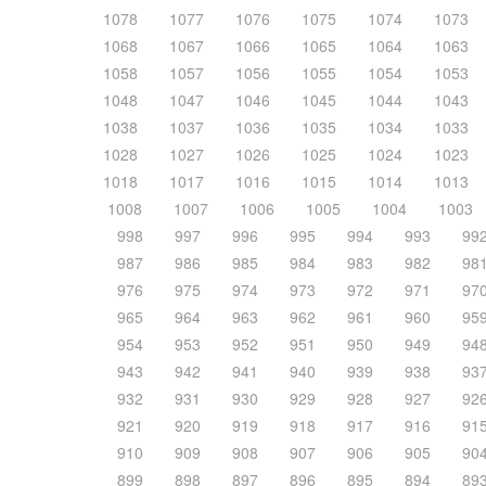
1078
1077
1076
1075
1074
1073
1068
1067
1066
1065
1064
1063
1058
1057
1056
1055
1054
1053
1048
1047
1046
1045
1044
1043
1038
1037
1036
1035
1034
1033
1028
1027
1026
1025
1024
1023
1018
1017
1016
1015
1014
1013
1008
1007
1006
1005
1004
1003
998
997
996
995
994
993
99
987
986
985
984
983
982
98
976
975
974
973
972
971
97
965
964
963
962
961
960
95
954
953
952
951
950
949
94
943
942
941
940
939
938
93
932
931
930
929
928
927
92
921
920
919
918
917
916
91
910
909
908
907
906
905
90
899
898
897
896
895
894
89