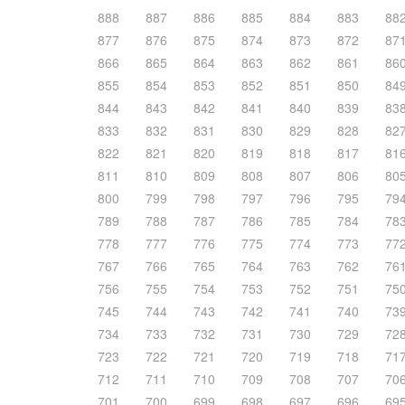
888
887
886
885
884
883
88
877
876
875
874
873
872
87
866
865
864
863
862
861
86
855
854
853
852
851
850
84
844
843
842
841
840
839
83
833
832
831
830
829
828
82
822
821
820
819
818
817
81
811
810
809
808
807
806
80
800
799
798
797
796
795
79
789
788
787
786
785
784
78
778
777
776
775
774
773
77
767
766
765
764
763
762
76
756
755
754
753
752
751
75
745
744
743
742
741
740
73
734
733
732
731
730
729
72
723
722
721
720
719
718
71
712
711
710
709
708
707
70
701
700
699
698
697
696
69