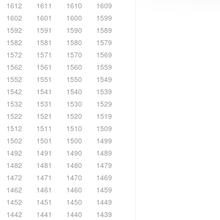
1612
1611
1610
1609
1602
1601
1600
1599
1592
1591
1590
1589
1582
1581
1580
1579
1572
1571
1570
1569
1562
1561
1560
1559
1552
1551
1550
1549
1542
1541
1540
1539
1532
1531
1530
1529
1522
1521
1520
1519
1512
1511
1510
1509
1502
1501
1500
1499
1492
1491
1490
1489
1482
1481
1480
1479
1472
1471
1470
1469
1462
1461
1460
1459
1452
1451
1450
1449
1442
1441
1440
1439