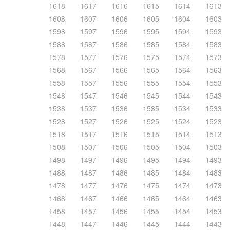
1618
1617
1616
1615
1614
1613
1608
1607
1606
1605
1604
1603
1598
1597
1596
1595
1594
1593
1588
1587
1586
1585
1584
1583
1578
1577
1576
1575
1574
1573
1568
1567
1566
1565
1564
1563
1558
1557
1556
1555
1554
1553
1548
1547
1546
1545
1544
1543
1538
1537
1536
1535
1534
1533
1528
1527
1526
1525
1524
1523
1518
1517
1516
1515
1514
1513
1508
1507
1506
1505
1504
1503
1498
1497
1496
1495
1494
1493
1488
1487
1486
1485
1484
1483
1478
1477
1476
1475
1474
1473
1468
1467
1466
1465
1464
1463
1458
1457
1456
1455
1454
1453
1448
1447
1446
1445
1444
1443