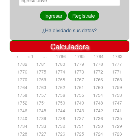
¿Ha olvidado sus datos?
Calculadora
‹
« 1
…
1786
1785
1784
1783
1782
1781
1780
1779
1778
1777
1776
1775
1774
1773
1772
1771
1770
1769
1768
1767
1766
1765
1764
1763
1762
1761
1760
1759
1758
1757
1756
1755
1754
1753
1752
1751
1750
1749
1748
1747
1746
1745
1744
1743
1742
1741
1740
1739
1738
1737
1736
1735
1734
1733
1732
1731
1730
1729
1728
1727
1726
1725
1724
1723