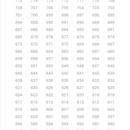
715
714
713
712
711
710
709
708
707
706
705
704
703
702
701
700
699
698
697
696
695
694
693
692
691
690
689
688
687
686
685
684
683
682
681
680
679
678
677
676
675
674
673
672
671
670
669
668
667
666
665
664
663
662
661
660
659
658
657
656
655
654
653
652
651
650
649
648
647
646
645
644
643
642
641
640
639
638
637
636
635
634
633
632
631
630
629
628
627
626
625
624
623
622
621
620
619
618
617
616
615
614
613
612
611
610
609
608
607
606
605
604
603
602
601
600
599
598
597
596
595
594
593
592
591
590