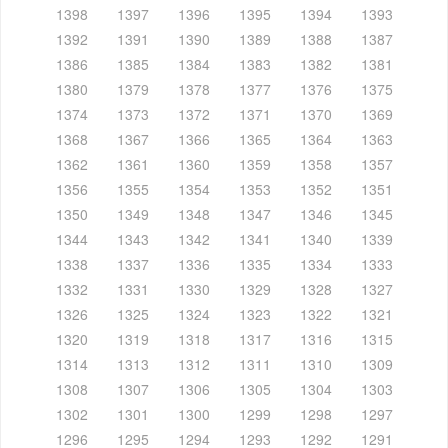
1398
1397
1396
1395
1394
1393
1392
1391
1390
1389
1388
1387
1386
1385
1384
1383
1382
1381
1380
1379
1378
1377
1376
1375
1374
1373
1372
1371
1370
1369
1368
1367
1366
1365
1364
1363
1362
1361
1360
1359
1358
1357
1356
1355
1354
1353
1352
1351
1350
1349
1348
1347
1346
1345
1344
1343
1342
1341
1340
1339
1338
1337
1336
1335
1334
1333
1332
1331
1330
1329
1328
1327
1326
1325
1324
1323
1322
1321
1320
1319
1318
1317
1316
1315
1314
1313
1312
1311
1310
1309
1308
1307
1306
1305
1304
1303
1302
1301
1300
1299
1298
1297
1296
1295
1294
1293
1292
1291