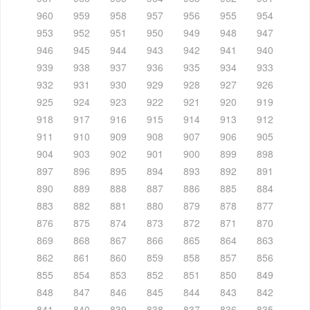
960
959
958
957
956
955
954
953
952
951
950
949
948
947
946
945
944
943
942
941
940
939
938
937
936
935
934
933
932
931
930
929
928
927
926
925
924
923
922
921
920
919
918
917
916
915
914
913
912
911
910
909
908
907
906
905
904
903
902
901
900
899
898
897
896
895
894
893
892
891
890
889
888
887
886
885
884
883
882
881
880
879
878
877
876
875
874
873
872
871
870
869
868
867
866
865
864
863
862
861
860
859
858
857
856
855
854
853
852
851
850
849
848
847
846
845
844
843
842
841
840
839
838
837
836
835