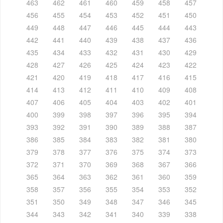
463
462
461
460
459
458
457
456
455
454
453
452
451
450
449
448
447
446
445
444
443
442
441
440
439
438
437
436
435
434
433
432
431
430
429
428
427
426
425
424
423
422
421
420
419
418
417
416
415
414
413
412
411
410
409
408
407
406
405
404
403
402
401
400
399
398
397
396
395
394
393
392
391
390
389
388
387
386
385
384
383
382
381
380
379
378
377
376
375
374
373
372
371
370
369
368
367
366
365
364
363
362
361
360
359
358
357
356
355
354
353
352
351
350
349
348
347
346
345
344
343
342
341
340
339
338