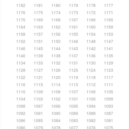
1182
1181
1180
1179
1178
1177
1176
1175
1174
1173
1172
1171
1170
1169
1168
1167
1166
1165
1164
1163
1162
1161
1160
1159
1158
1157
1156
1155
1154
1153
1152
1151
1150
1149
1148
1147
1146
1145
1144
1143
1142
1141
1140
1139
1138
1137
1136
1135
1134
1133
1132
1131
1130
1129
1128
1127
1126
1125
1124
1123
1122
1121
1120
1119
1118
1117
1116
1115
1114
1113
1112
1111
1110
1109
1108
1107
1106
1105
1104
1103
1102
1101
1100
1099
1098
1097
1096
1095
1094
1093
1092
1091
1090
1089
1088
1087
1086
1085
1084
1083
1082
1081
1080
1079
1078
1077
1076
1075