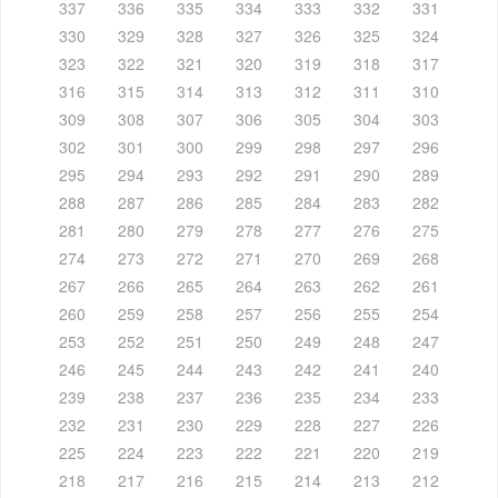
337
336
335
334
333
332
331
330
329
328
327
326
325
324
323
322
321
320
319
318
317
316
315
314
313
312
311
310
309
308
307
306
305
304
303
302
301
300
299
298
297
296
295
294
293
292
291
290
289
288
287
286
285
284
283
282
281
280
279
278
277
276
275
274
273
272
271
270
269
268
267
266
265
264
263
262
261
260
259
258
257
256
255
254
253
252
251
250
249
248
247
246
245
244
243
242
241
240
239
238
237
236
235
234
233
232
231
230
229
228
227
226
225
224
223
222
221
220
219
218
217
216
215
214
213
212