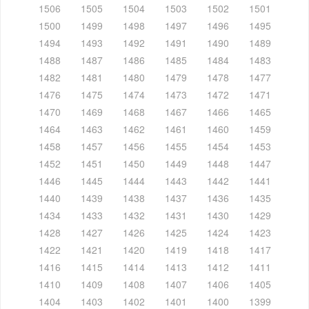
1506
1505
1504
1503
1502
1501
1500
1499
1498
1497
1496
1495
1494
1493
1492
1491
1490
1489
1488
1487
1486
1485
1484
1483
1482
1481
1480
1479
1478
1477
1476
1475
1474
1473
1472
1471
1470
1469
1468
1467
1466
1465
1464
1463
1462
1461
1460
1459
1458
1457
1456
1455
1454
1453
1452
1451
1450
1449
1448
1447
1446
1445
1444
1443
1442
1441
1440
1439
1438
1437
1436
1435
1434
1433
1432
1431
1430
1429
1428
1427
1426
1425
1424
1423
1422
1421
1420
1419
1418
1417
1416
1415
1414
1413
1412
1411
1410
1409
1408
1407
1406
1405
1404
1403
1402
1401
1400
1399