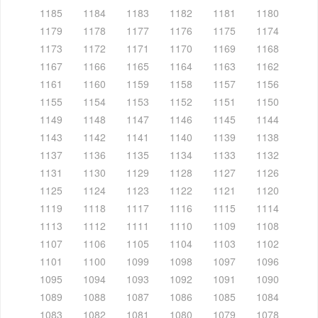
1185
1184
1183
1182
1181
1180
1179
1178
1177
1176
1175
1174
1173
1172
1171
1170
1169
1168
1167
1166
1165
1164
1163
1162
1161
1160
1159
1158
1157
1156
1155
1154
1153
1152
1151
1150
1149
1148
1147
1146
1145
1144
1143
1142
1141
1140
1139
1138
1137
1136
1135
1134
1133
1132
1131
1130
1129
1128
1127
1126
1125
1124
1123
1122
1121
1120
1119
1118
1117
1116
1115
1114
1113
1112
1111
1110
1109
1108
1107
1106
1105
1104
1103
1102
1101
1100
1099
1098
1097
1096
1095
1094
1093
1092
1091
1090
1089
1088
1087
1086
1085
1084
1083
1082
1081
1080
1079
1078