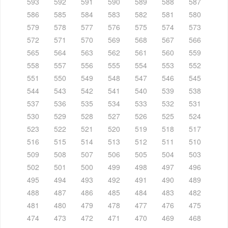
593
592
591
590
589
588
587
586
585
584
583
582
581
580
579
578
577
576
575
574
573
572
571
570
569
568
567
566
565
564
563
562
561
560
559
558
557
556
555
554
553
552
551
550
549
548
547
546
545
544
543
542
541
540
539
538
537
536
535
534
533
532
531
530
529
528
527
526
525
524
523
522
521
520
519
518
517
516
515
514
513
512
511
510
509
508
507
506
505
504
503
502
501
500
499
498
497
496
495
494
493
492
491
490
489
488
487
486
485
484
483
482
481
480
479
478
477
476
475
474
473
472
471
470
469
468