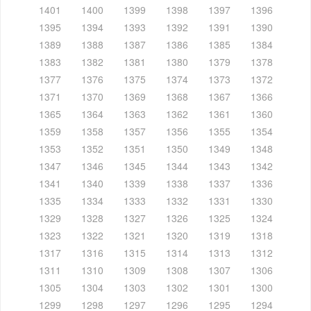
1401
1400
1399
1398
1397
1396
1395
1394
1393
1392
1391
1390
1389
1388
1387
1386
1385
1384
1383
1382
1381
1380
1379
1378
1377
1376
1375
1374
1373
1372
1371
1370
1369
1368
1367
1366
1365
1364
1363
1362
1361
1360
1359
1358
1357
1356
1355
1354
1353
1352
1351
1350
1349
1348
1347
1346
1345
1344
1343
1342
1341
1340
1339
1338
1337
1336
1335
1334
1333
1332
1331
1330
1329
1328
1327
1326
1325
1324
1323
1322
1321
1320
1319
1318
1317
1316
1315
1314
1313
1312
1311
1310
1309
1308
1307
1306
1305
1304
1303
1302
1301
1300
1299
1298
1297
1296
1295
1294