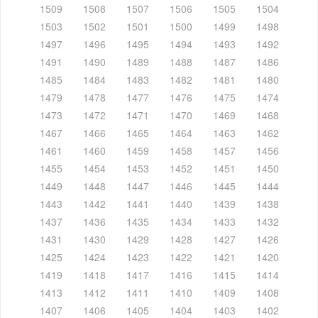
1509
1508
1507
1506
1505
1504
1503
1502
1501
1500
1499
1498
1497
1496
1495
1494
1493
1492
1491
1490
1489
1488
1487
1486
1485
1484
1483
1482
1481
1480
1479
1478
1477
1476
1475
1474
1473
1472
1471
1470
1469
1468
1467
1466
1465
1464
1463
1462
1461
1460
1459
1458
1457
1456
1455
1454
1453
1452
1451
1450
1449
1448
1447
1446
1445
1444
1443
1442
1441
1440
1439
1438
1437
1436
1435
1434
1433
1432
1431
1430
1429
1428
1427
1426
1425
1424
1423
1422
1421
1420
1419
1418
1417
1416
1415
1414
1413
1412
1411
1410
1409
1408
1407
1406
1405
1404
1403
1402