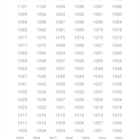
1101
1100
1099
1098
1097
1096
1095
1094
1093
1092
1091
1090
1089
1088
1087
1086
1085
1084
1083
1082
1081
1080
1079
1078
1077
1076
1075
1074
1073
1072
1071
1070
1069
1068
1067
1066
1065
1064
1063
1062
1061
1060
1059
1058
1057
1056
1055
1054
1053
1052
1051
1050
1049
1048
1047
1046
1045
1044
1043
1042
1041
1040
1039
1038
1037
1036
1035
1034
1033
1032
1031
1030
1029
1028
1027
1026
1025
1024
1023
1022
1021
1020
1019
1018
1017
1016
1015
1014
1013
1012
1011
1010
1009
1008
1007
1006
1005
1004
1003
1002
1001
1000
999
998
997
996
995
994
993