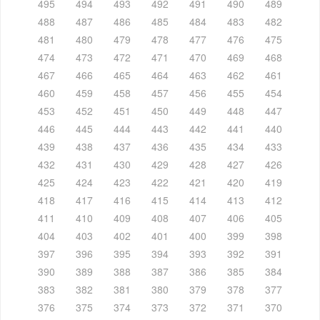
495
494
493
492
491
490
489
488
487
486
485
484
483
482
481
480
479
478
477
476
475
474
473
472
471
470
469
468
467
466
465
464
463
462
461
460
459
458
457
456
455
454
453
452
451
450
449
448
447
446
445
444
443
442
441
440
439
438
437
436
435
434
433
432
431
430
429
428
427
426
425
424
423
422
421
420
419
418
417
416
415
414
413
412
411
410
409
408
407
406
405
404
403
402
401
400
399
398
397
396
395
394
393
392
391
390
389
388
387
386
385
384
383
382
381
380
379
378
377
376
375
374
373
372
371
370