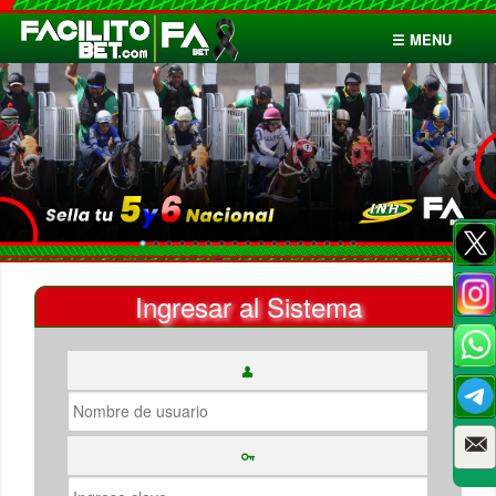
☰ MENU
Inicio
Apuestas
Cuentas
Ingresar al Sistema