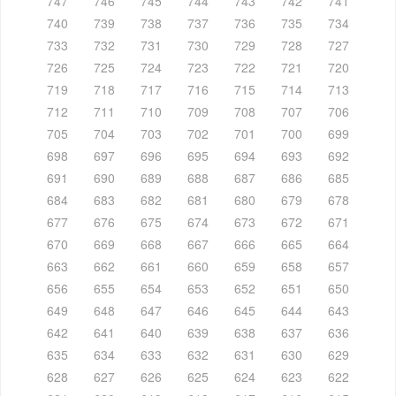
747
746
745
744
743
742
741
740
739
738
737
736
735
734
733
732
731
730
729
728
727
726
725
724
723
722
721
720
719
718
717
716
715
714
713
712
711
710
709
708
707
706
705
704
703
702
701
700
699
698
697
696
695
694
693
692
691
690
689
688
687
686
685
684
683
682
681
680
679
678
677
676
675
674
673
672
671
670
669
668
667
666
665
664
663
662
661
660
659
658
657
656
655
654
653
652
651
650
649
648
647
646
645
644
643
642
641
640
639
638
637
636
635
634
633
632
631
630
629
628
627
626
625
624
623
622