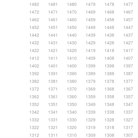
1482
1481
1480
1479
1478
1477
1472
1471
1470
1469
1468
1467
1462
1461
1460
1459
1458
1457
1452
1451
1450
1449
1448
1447
1442
1441
1440
1439
1438
1437
1432
1431
1430
1429
1428
1427
1422
1421
1420
1419
1418
1417
1412
1411
1410
1409
1408
1407
1402
1401
1400
1399
1398
1397
1392
1391
1390
1389
1388
1387
1382
1381
1380
1379
1378
1377
1372
1371
1370
1369
1368
1367
1362
1361
1360
1359
1358
1357
1352
1351
1350
1349
1348
1347
1342
1341
1340
1339
1338
1337
1332
1331
1330
1329
1328
1327
1322
1321
1320
1319
1318
1317
1312
1311
1310
1309
1308
1307