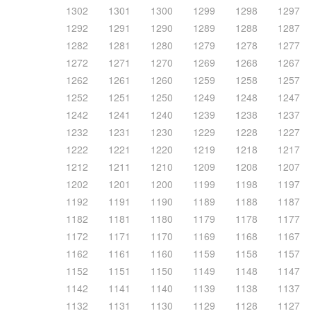
1302
1301
1300
1299
1298
1297
1292
1291
1290
1289
1288
1287
1282
1281
1280
1279
1278
1277
1272
1271
1270
1269
1268
1267
1262
1261
1260
1259
1258
1257
1252
1251
1250
1249
1248
1247
1242
1241
1240
1239
1238
1237
1232
1231
1230
1229
1228
1227
1222
1221
1220
1219
1218
1217
1212
1211
1210
1209
1208
1207
1202
1201
1200
1199
1198
1197
1192
1191
1190
1189
1188
1187
1182
1181
1180
1179
1178
1177
1172
1171
1170
1169
1168
1167
1162
1161
1160
1159
1158
1157
1152
1151
1150
1149
1148
1147
1142
1141
1140
1139
1138
1137
1132
1131
1130
1129
1128
1127