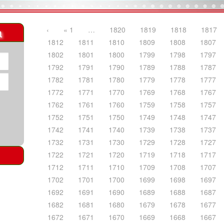
a
‹
« 1
…
1820
1819
1818
1817
1812
1811
1810
1809
1808
1807
1802
1801
1800
1799
1798
1797
1792
1791
1790
1789
1788
1787
1782
1781
1780
1779
1778
1777
1772
1771
1770
1769
1768
1767
1762
1761
1760
1759
1758
1757
1752
1751
1750
1749
1748
1747
1742
1741
1740
1739
1738
1737
1732
1731
1730
1729
1728
1727
1722
1721
1720
1719
1718
1717
1712
1711
1710
1709
1708
1707
1702
1701
1700
1699
1698
1697
1692
1691
1690
1689
1688
1687
1682
1681
1680
1679
1678
1677
1672
1671
1670
1669
1668
1667